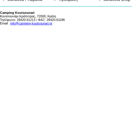
Camping Koutsounari
Κουτσουνάρι Ιεράπετρας, 72000, Κρήτη
Τηλέφωνο: 28420.61213 / ΦΑΞ: 28420.61186
Email :
info@camping-koutsounari.gr