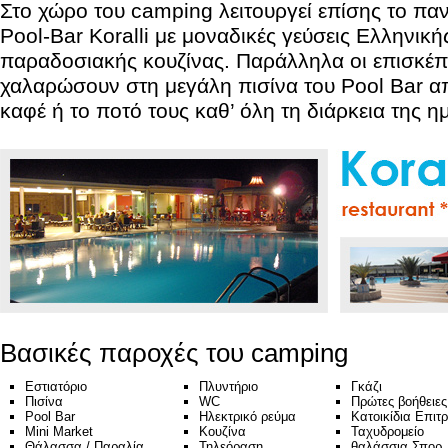
Στο χώρο του camping λειτουργεί επίσης το πα
Pool-Bar Koralli με μοναδικές γεύσεις Ελληνική
παραδοσιακής κουζίνας. Παράλληλα οι επισκέπ
χαλαρώσουν στη μεγάλη πισίνα του Pool Bar 
καφέ ή το ποτό τους καθ’ όλη τη διάρκεια της η
Βασικές παροχές του camping
Εστιατόριο
Πλυντήριο
Γκάζι
Πισίνα
WC
Πρώτες βοήθειες
Pool Bar
Ηλεκτρικό ρεύμα
Κατοικίδια Επιτ
Mini Market
Κουζίνα
Ταχυδρομείο
Θάλασσα / Παραλία
Τηλεόραση
θαλάσσια Σπορ